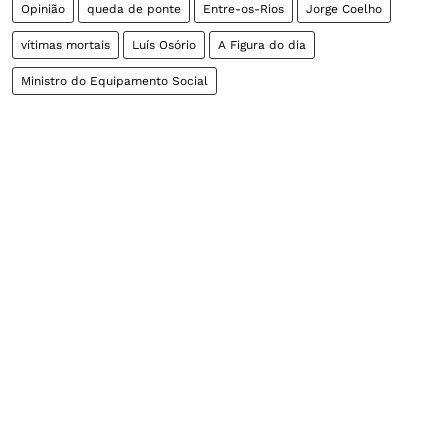
Opinião
queda de ponte
Entre-os-Rios
Jorge Coelho
vítimas mortais
Luís Osório
A Figura do dia
Ministro do Equipamento Social