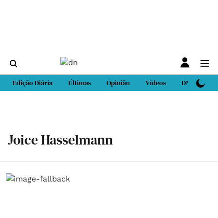
Edição Diária
Últimas
Opinião
Vídeos
DN Sport
Joice Hasselmann