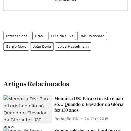
Internacional
Brasil
Lula da Silva
Jair Bolsonaro
Sergio Moro
João Doria
Joice Hasselmann
Artigos Relacionados
Memória DN: Para o turista e não
só... Quando o Elevador da Glória
fez 130 anos
Redação DN
24 Out 2015
Sobem salários, mas também os