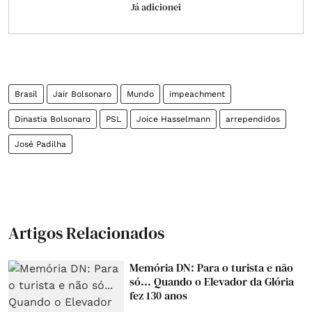
Já adicionei
Brasil
Jair Bolsonaro
Mundo
impeachment
Dinastia Bolsonaro
PSL
Joice Hasselmann
arrependidos
José Padilha
Artigos Relacionados
Memória DN: Para o turista e não
só... Quando o Elevador da Glória
fez 130 anos