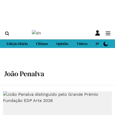
Edição Diária
Últimas
Opinião
Vídeos
DN Sport
João Penalva