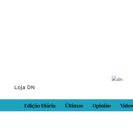
Loja DN
Edição Diária
Últimas
Opinião
Víde