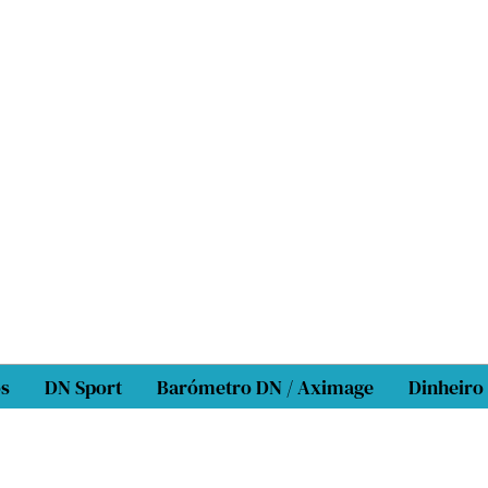
os
DN Sport
Barómetro DN / Aximage
Dinheiro