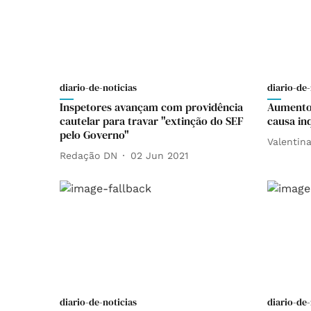
diario-de-noticias
diario-de-
Inspetores avançam com providência
Aumento
cautelar para travar "extinção do SEF
causa in
pelo Governo"
Valentin
Redação DN
02 Jun 2021
diario-de-noticias
diario-de-