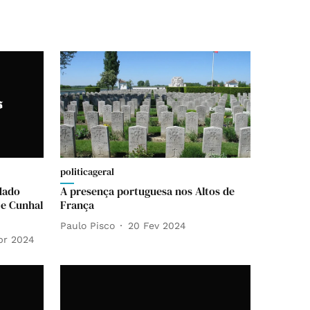
politicageral
dado
A presença portuguesa nos Altos de
 e Cunhal
França
Paulo Pisco
20 Fev 2024
br 2024