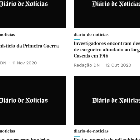
noticias
diario-de-noticias
Investigadores encontram de
istício da Primeira Guerra
de cargueiro afundado ao larg
Cascais em 1916
 DN
11 Nov 2020
Redação DN
12 Out 2020
noticias
diario-de-noticias
nos morreram impérios,
Restos mortais de mil soldado