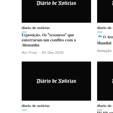
diario-de-noticias
diario-de-
Exposição. Os "tesouros" que
O Arm
enterraram um conflito com a
Mundial
Alemanha
Redação
Rui Frias
04 Dez 2020
diario-de-noticias
diario-de-
Há 101 a