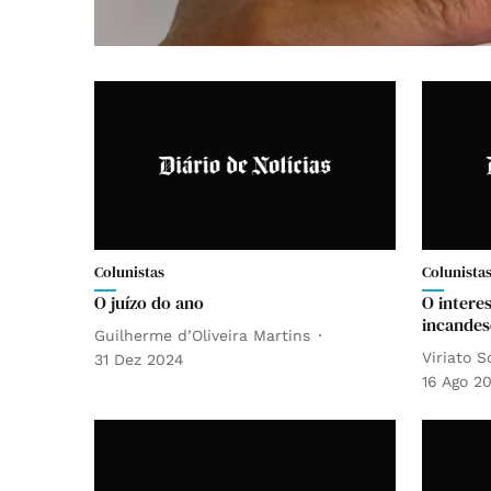
Colunistas
Colunista
O juízo do ano
O intere
incandes
Guilherme d’Oliveira Martins
Viriato 
31 Dez 2024
16 Ago 2