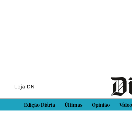
Loja DN
Edição Diária
Últimas
Opinião
Víde