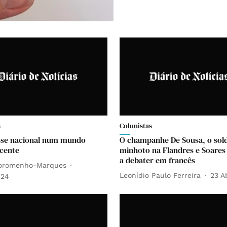
s
Colunistas
sse nacional num mundo
O champanhe De Sousa, o sol
cente
minhoto na Flandres e Soares
a debater em francês
Soromenho-Marques
Leonídio Paulo Ferreira
23 A
024