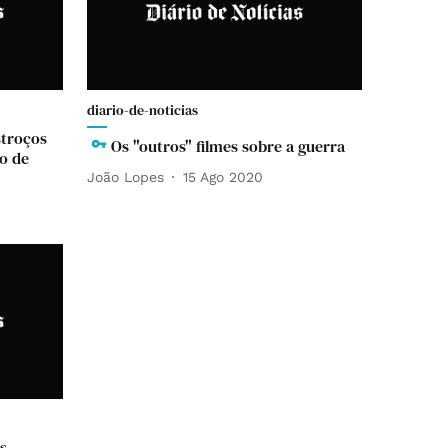
diario-de-noticias
stroços
Os "outros" filmes sobre a guerra
o de
João Lopes
15 Ago 2020
s