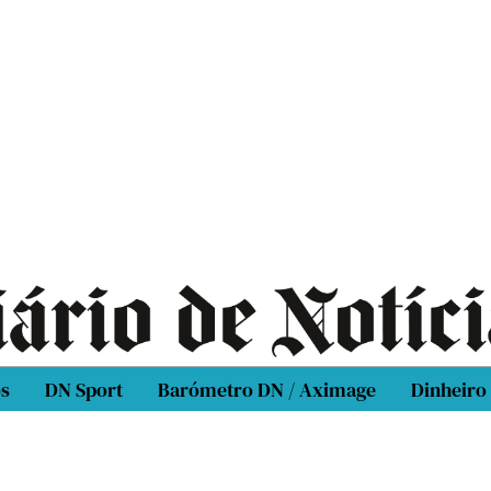
os
DN Sport
Barómetro DN / Aximage
Dinheiro