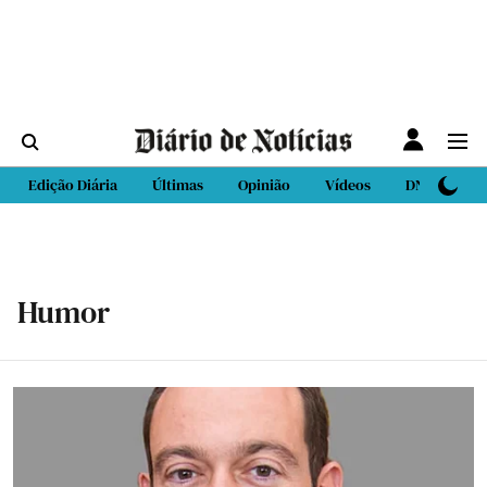
Edição Diária
Últimas
Opinião
Vídeos
DN Sport
Humor