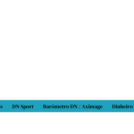
os
DN Sport
Barómetro DN / Aximage
Dinheiro