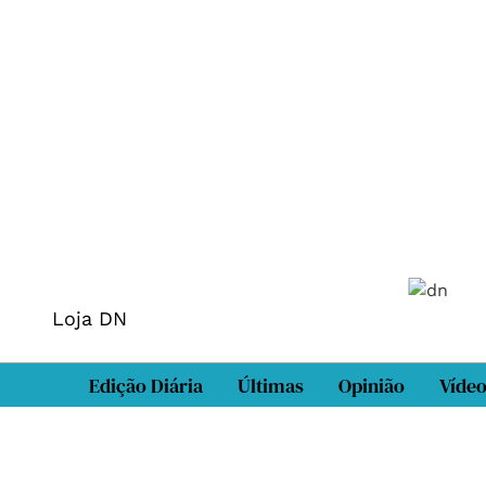
Loja DN
Edição Diária
Últimas
Opinião
Víde