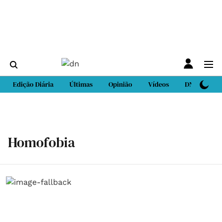
Edição Diária
Últimas
Opinião
Vídeos
DN Sport
Homofobia