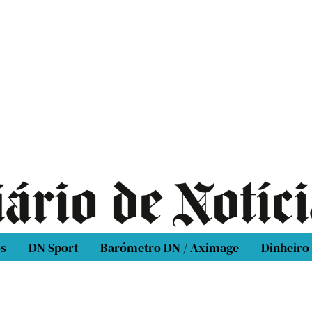
os
DN Sport
Barómetro DN / Aximage
Dinheiro