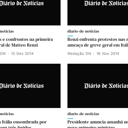
noticias
diario-de-noticias
s e confrontos na primeira
Renzi enfrenta protestos nas 
ral de Matteo Renzi
ameaça de greve geral em Itál
 DN
13 Dez 2014
Redação DN
16 Nov 2014
noticias
diario-de-noticias
 Itália ensombrada por
Presidente anuncia amanhã 
com três feridos
novo primeiro-ministro