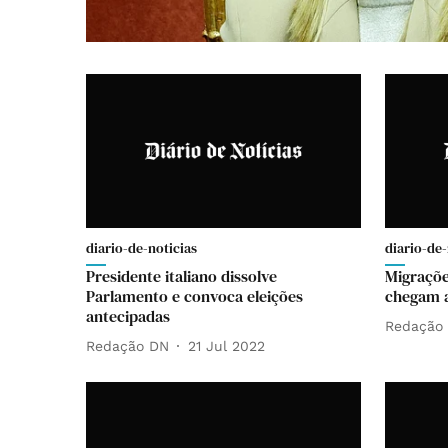
diario-de-noticias
diario-de-
Presidente italiano dissolve
Migraçõe
Parlamento e convoca eleições
chegam 
antecipadas
Redação
Redação DN
21 Jul 2022