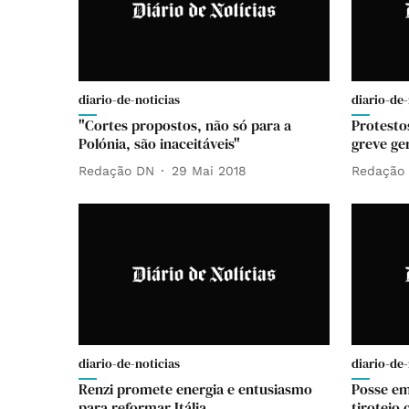
diario-de-noticias
diario-de-
"Cortes propostos, não só para a
Protesto
Polónia, são inaceitáveis"
greve ge
Redação DN
29 Mai 2018
Redação
diario-de-noticias
diario-de-
Renzi promete energia e entusiasmo
Posse em
para reformar Itália
tiroteio 