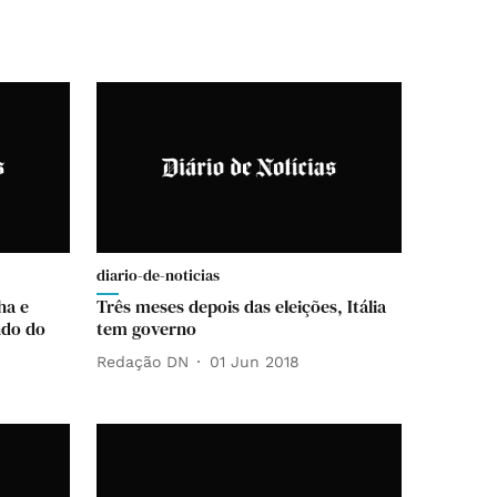
diario-de-noticias
ha e
Três meses depois das eleições, Itália
ndo do
tem governo
Redação DN
01 Jun 2018