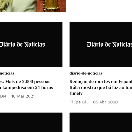
noticias
diario-de-noticias
s. Mais de 2.000 pessoas
Redução de mortes em Espan
a Lampedusa em 24 horas
Itália mostra que há luz ao fu
túnel?
 DN
10 Mai 2021
Filipe Gil
05 Abr 2020