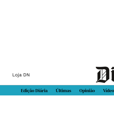
Loja DN
Edição Diária
Últimas
Opinião
Víde