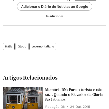
Adicionar o Diário de Notícias ao Google
Já adicionei
Itália
Globo
governo italiano
Artigos Relacionados
Memória DN: Para o turista e não
só... Quando o Elevador da Glória
fez 130 anos
Redação DN
24 Out 2015