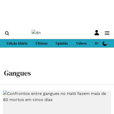
Edição Diária
Últimas
Opinião
Vídeos
DN Sport
Gangues