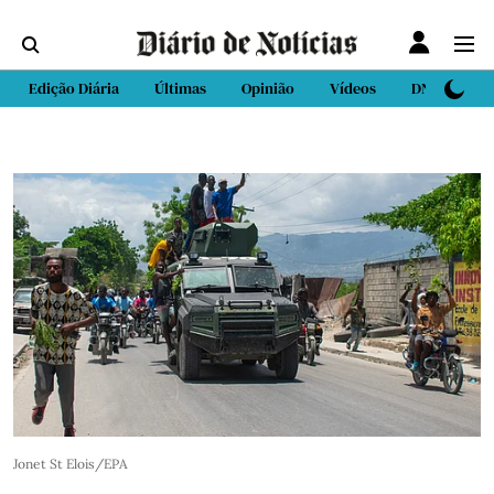
Edição Diária
Últimas
Opinião
Vídeos
DN Sport
Jonet St Elois/EPA