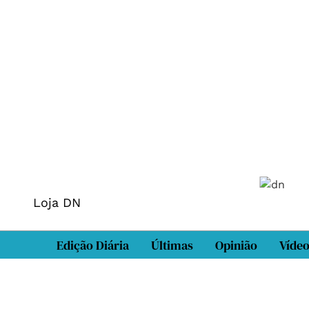
Loja DN
Edição Diária
Últimas
Opinião
Víde