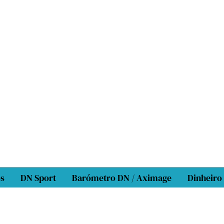
os
DN Sport
Barómetro DN / Aximage
Dinheiro