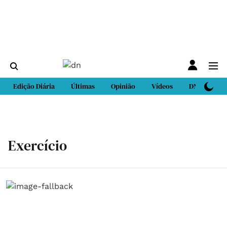
Edição Diária
Últimas
Opinião
Vídeos
DN Sport
Exercício