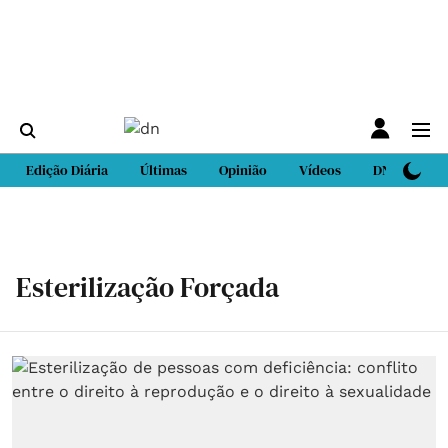
Edição Diária
Últimas
Opinião
Vídeos
DN Sport
Esterilização Forçada