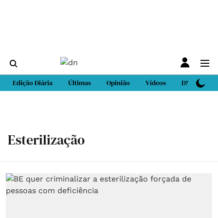
Edição Diária
Últimas
Opinião
Vídeos
DN Sport
Esterilização