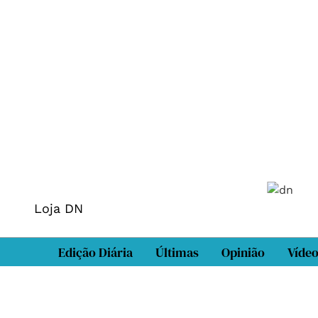
Loja DN
Edição Diária
Últimas
Opinião
Víde