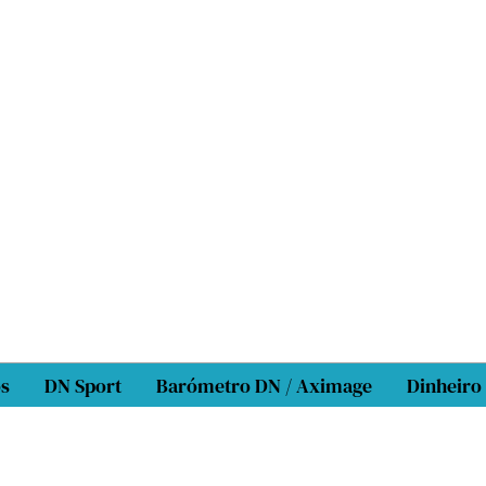
os
DN Sport
Barómetro DN / Aximage
Dinheiro