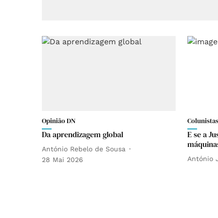
Opinião DN
Colunista
Da aprendizagem global
E se a Ju
máquina
António Rebelo de Sousa
António 
28 Mai 2026