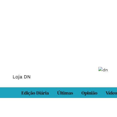
Loja DN
Edição Diária
Últimas
Opinião
Víde