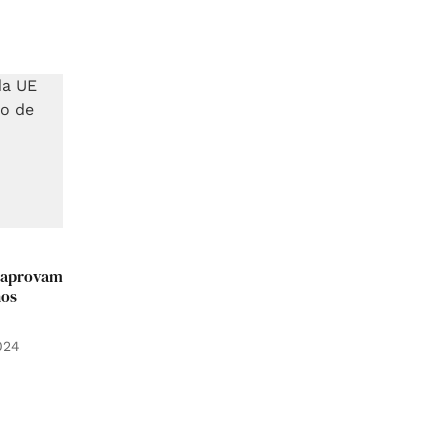
E aprovam
hos
024