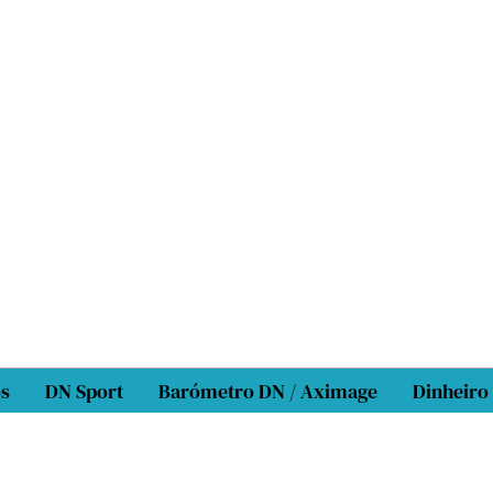
os
DN Sport
Barómetro DN / Aximage
Dinheiro