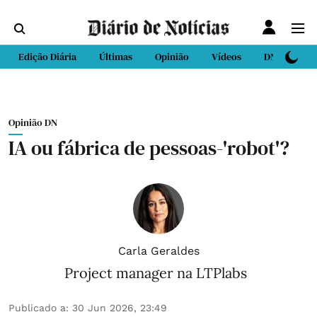
Edição Diária
Últimas
Opinião
Vídeos
DN Sport
Opinião DN
IA ou fábrica de pessoas-'robot'?
Carla Geraldes
Project manager na LTPlabs
Publicado a
:
30 Jun 2026, 23:49