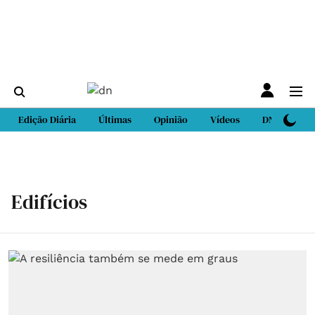
Edição Diária
Últimas
Opinião
Vídeos
DN Sport
Edifícios