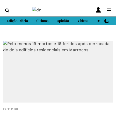
Edição Diária
Últimas
Opinião
Vídeos
DN Sport
FOTO: DR