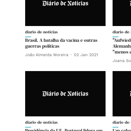
diario-de-noticias
diario-de-
Brasil. A batalha da vacina e outras
"Aufwied
guerras políticas
Alemanha
"menos e
João Almeida Moreira
02 Jan 2021
Joana So
diario-de-noticias
diario-de-
Presidência da UE. Portugal lidera em
Um cabaz