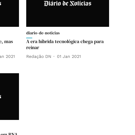
diario-de-noticias
e, mas
A era híbrida tecnológica chega para
reinar
an 2021
Redação DN
01 Jan 2021
s em RNA