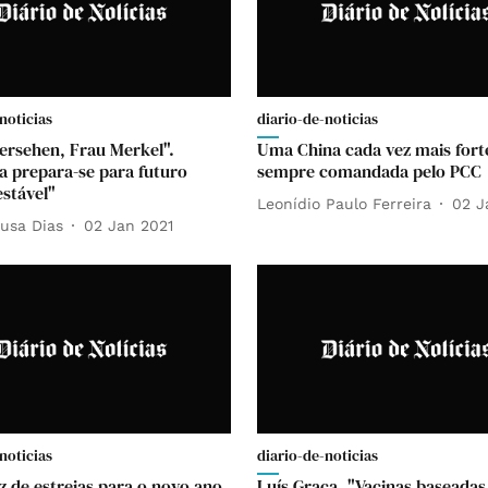
noticias
diario-de-noticias
ersehen, Frau Merkel".
Uma China cada vez mais fort
 prepara-se para futuro
sempre comandada pelo PCC
stável"
Leonídio Paulo Ferreira
02 J
usa Dias
02 Jan 2021
noticias
diario-de-noticias
 de estreias para o novo ano
Luís Graça. "Vacinas baseada