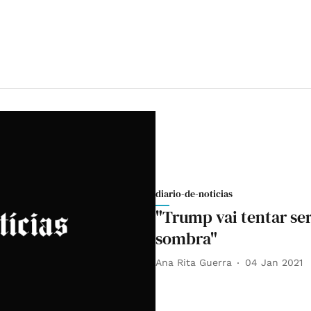
diario-de-noticias
"Trump vai tentar se
sombra"
Ana Rita Guerra
04 Jan 2021