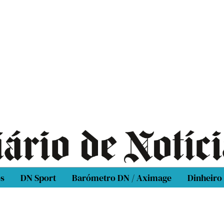
os
DN Sport
Barómetro DN / Aximage
Dinheiro