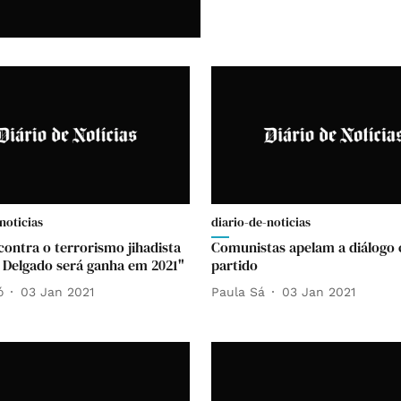
noticias
diario-de-noticias
contra o terrorismo jihadista
Comunistas apelam a diálogo
Delgado será ganha em 2021"
partido
ó
03 Jan 2021
Paula Sá
03 Jan 2021