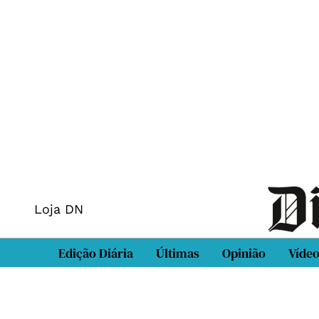
Loja DN
Edição Diária
Últimas
Opinião
Víde