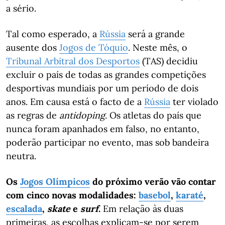
a sério.
Tal como esperado, a
Rússia
será a grande
ausente dos
Jogos de Tóquio
. Neste mês, o
Tribunal Arbitral dos Desportos
(TAS) decidiu
excluir o país de todas as grandes competições
desportivas mundiais por um período de dois
anos. Em causa está o facto de a
Rússia
ter violado
as regras de
antidoping
. Os atletas do país que
nunca foram apanhados em falso, no entanto,
poderão participar no evento, mas sob bandeira
neutra.
Os
Jogos Olímpicos
do próximo verão vão contar
com cinco novas modalidades:
basebol
,
karaté
,
escalada
,
skate
e
surf
.
Em relação às duas
primeiras, as escolhas explicam-se por serem