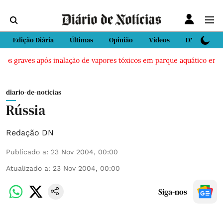
Edição Diária
Últimas
Opinião
Vídeos
DN Sport
os graves após inalação de vapores tóxicos em parque aquático em Vie
diario-de-noticias
Rússia
Redação DN
Publicado a
:
23 Nov 2004, 00:00
Atualizado a
:
23 Nov 2004, 00:00
Siga-nos