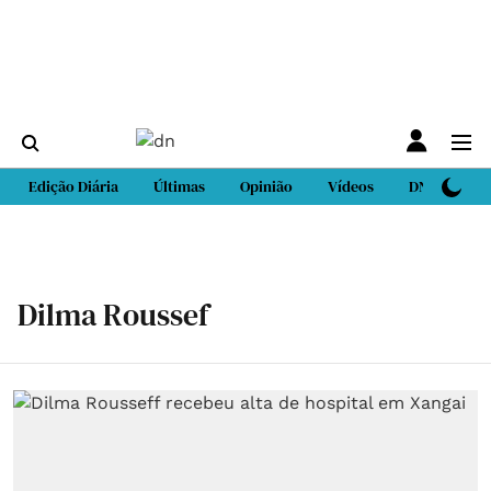
Edição Diária
Últimas
Opinião
Vídeos
DN Sport
Dilma Roussef