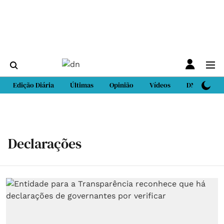
Edição Diária
Últimas
Opinião
Vídeos
DN Sport
Declarações