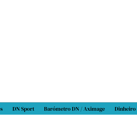
os
DN Sport
Barómetro DN / Aximage
Dinheiro