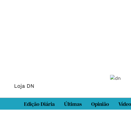
Loja DN
Edição Diária
Últimas
Opinião
Víde