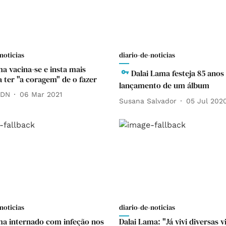
noticias
diario-de-noticias
ma vacina-se e insta mais
Dalai Lama festeja 85 ano
a ter "a coragem" de o fazer
lançamento de um álbum
 DN
06 Mar 2021
Susana Salvador
05 Jul 202
noticias
diario-de-noticias
ma internado com infeção nos
Dalai Lama: "Já vivi diversas v