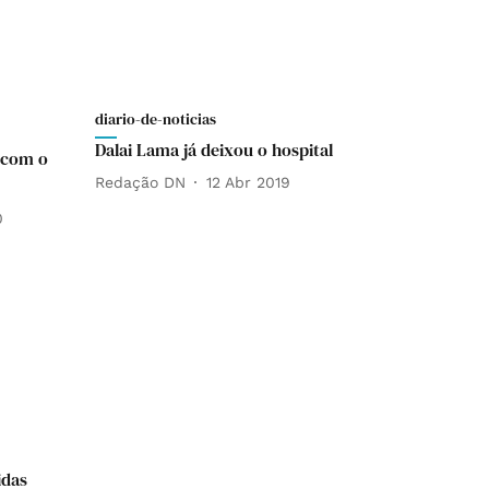
diario-de-noticias
Dalai Lama já deixou o hospital
s com o
Redação DN
12 Abr 2019
0
idas