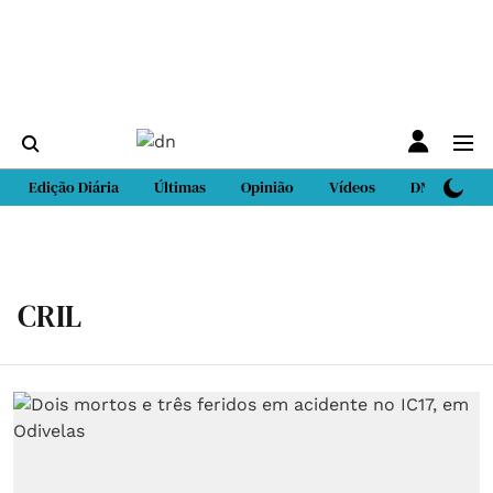
Edição Diária
Últimas
Opinião
Vídeos
DN Sport
CRIL