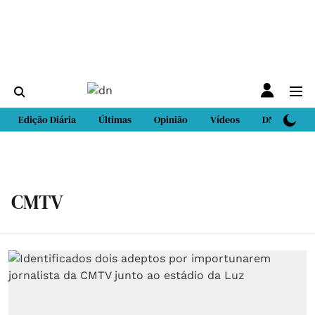
Edição Diária
Últimas
Opinião
Vídeos
DN Sport
CMTV