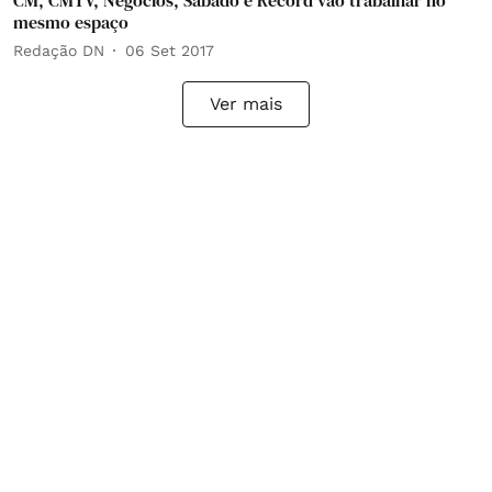
CM, CMTV, Negócios, Sábado e Record vão trabalhar no
mesmo espaço
Redação DN
06 Set 2017
Ver mais