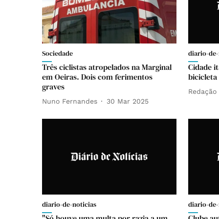
Sociedade
diario-de-
Três ciclistas atropelados na Marginal
Cidade i
em Oeiras. Dois com ferimentos
bicicleta
graves
Redação
Nuno Fernandes
30 Mar 2025
diario-de-noticias
diario-de-
"Só houve uma multa por razia a um
Clube au