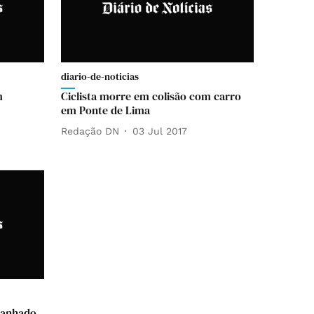
diario-de-noticias
m
Ciclista morre em colisão com carro
em Ponte de Lima
Redação DN
03 Jul 2017
apanhado