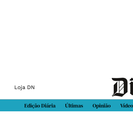
Loja DN
Edição Diária
Últimas
Opinião
Víde