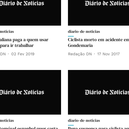
noticias
diario-de-noticias
taliana paga a quem usar
Ciclista morto em acidente e
 para ir trabalhar
Gondemaria
 DN
02 Fev 2019
Redação DN
17 Nov 2017
noticias
diario-de-noticias
tomóvel espanhol quer carta
Pena suspensa para ciclista 