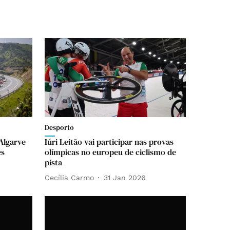
Desporto
Algarve
Iúri Leitão vai participar nas provas
es
olímpicas no europeu de ciclismo de
pista
Cecília Carmo
31 Jan 2026