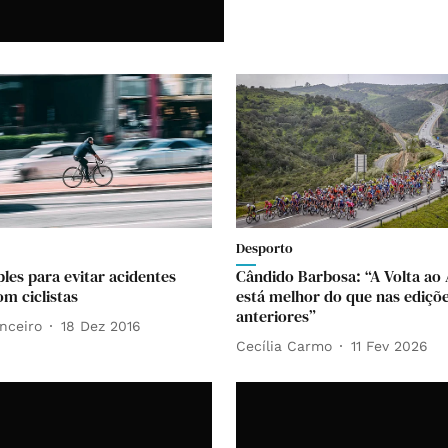
Desporto
ples para evitar acidentes
Cândido Barbosa: “A Volta ao 
om ciclistas
está melhor do que nas ediçõ
anteriores”
nceiro
18 Dez 2016
Cecília Carmo
11 Fev 2026