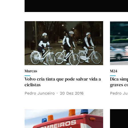
Marcas
M24
Volvo cria tinta que pode salvar vida a
Dica sim
ciclistas
graves c
Pedro Junceiro
20 Dez 2016
Pedro Ju