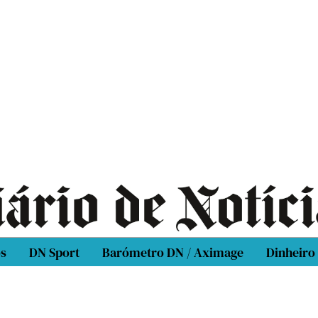
os
DN Sport
Barómetro DN / Aximage
Dinheiro