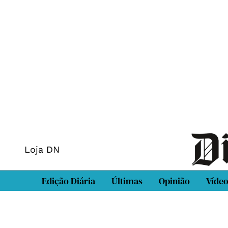
Loja DN
Edição Diária
Últimas
Opinião
Víde