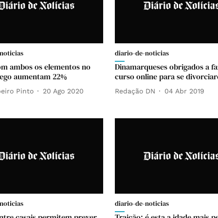
noticias
diario-de-noticias
om ambos os elementos no
Dinamarqueses obrigados a fa
ego aumentam 22%
curso online para se divorcia
eiro Pinto
20 Ago 2020
Redação DN
04 Abr 2019
noticias
diario-de-noticias
ntre casais permitem prever
Traição: é esta a idade mais p