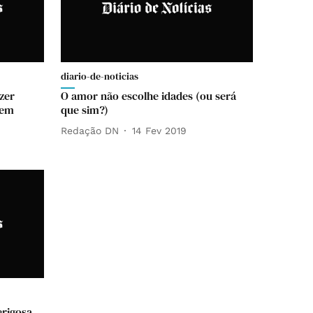
diario-de-noticias
zer
O amor não escolhe idades (ou será
rem
que sim?)
Redação DN
14 Fev 2019
erigosa