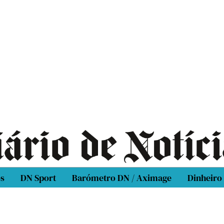
os
DN Sport
Barómetro DN / Aximage
Dinheiro