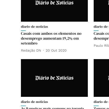
diario-de-noticias
diario-de-
Casais com ambos os elementos no
Casais c
desemprego aumentam 19,2% em
desempr
setembro
Paulo Rib
Redação DN
20 Out 2020
diario-de-noticias
diario-de-
As 9 queixas mais comuns na terapia
Zangas e