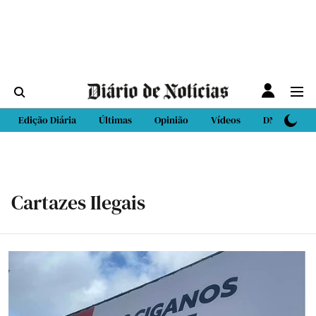
Edição Diária
Últimas
Opinião
Vídeos
DN Sport
Cartazes Ilegais