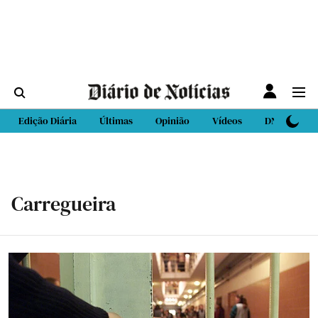
Edição Diária
Últimas
Opinião
Vídeos
DN Sport
Carregueira