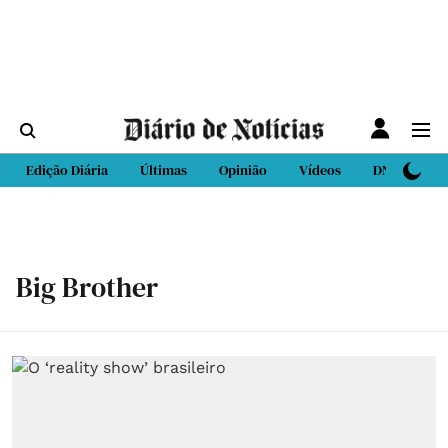
Edição Diária
Últimas
Opinião
Vídeos
DN Sport
Big Brother