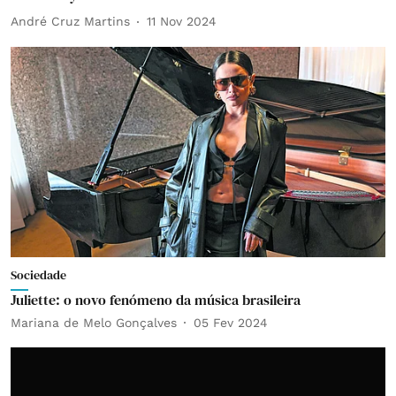
André Cruz Martins
11 Nov 2024
Sociedade
Juliette: o novo fenómeno da música brasileira
Mariana de Melo Gonçalves
05 Fev 2024