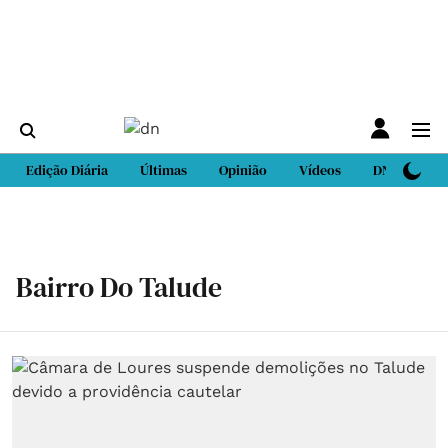
Edição Diária
Últimas
Opinião
Vídeos
DN Sport
Bairro Do Talude