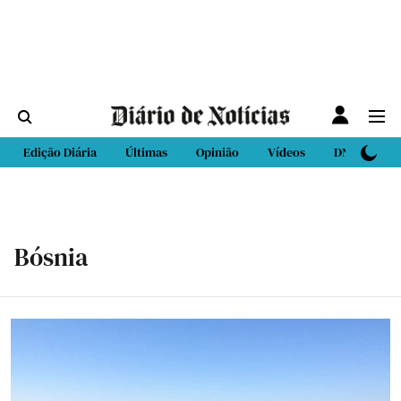
Edição Diária
Últimas
Opinião
Vídeos
DN Sport
Bósnia