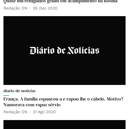
Quase mil refugiados gelam em acampamento na Bósnia
Redação DN
26 Dez 2020
diario-de-noticias
França. A família espancou-a e rapou-lhe o cabelo. Motivo?
Namorava com rapaz sérvio
Redação DN
21 Ago 2020