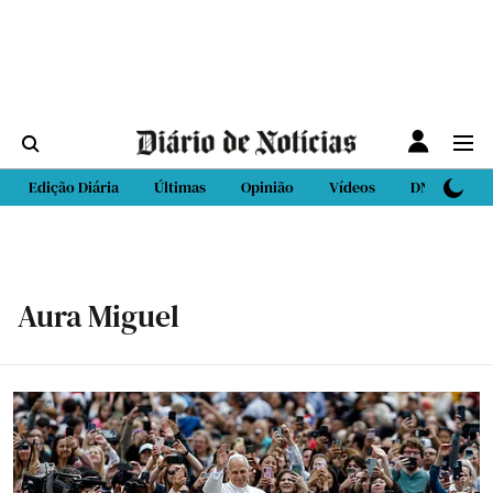
Edição Diária
Últimas
Opinião
Vídeos
DN Sport
Aura Miguel