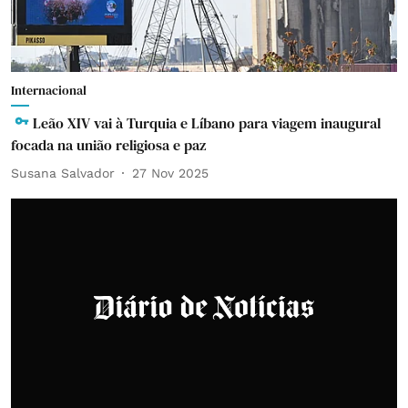
Internacional
Leão XIV vai à Turquia e Líbano para viagem inaugural
focada na união religiosa e paz
Susana Salvador
27 Nov 2025