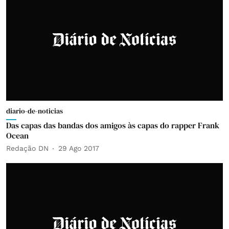
diario-de-noticias
Das capas das bandas dos amigos às capas do rapper Frank
Ocean
Redação DN
29 Ago 2017