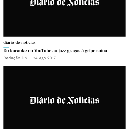
diario-de-noticias
Do karaoke no YouTube ao jazz graças à gripe suína
Redação DN
24 Ago 2017