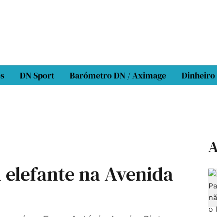
os
DN Sport
Barómetro DN / Aximage
Dinheiro
A
 elefante na Avenida