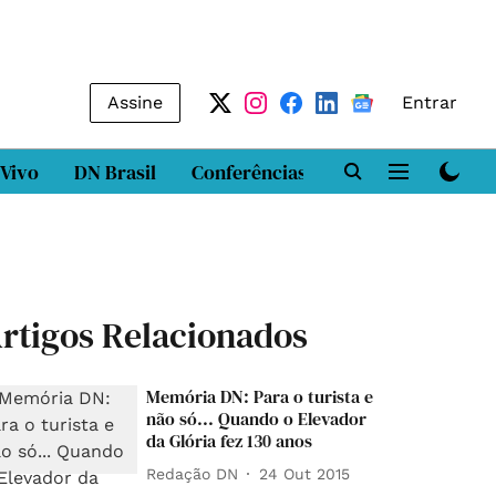
Assine
Entrar
 Vivo
DN Brasil
Conferências
DN LAB
Class
rtigos Relacionados
Memória DN: Para o turista e
não só... Quando o Elevador
da Glória fez 130 anos
Redação DN
24 Out 2015