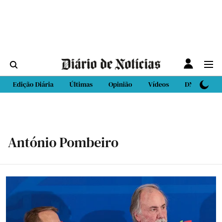
Edição Diária
Últimas
Opinião
Vídeos
DN Sport
António Pombeiro