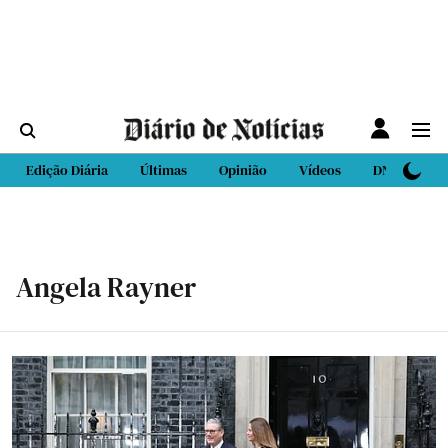
Edição Diária
Últimas
Opinião
Vídeos
DN Sport
Angela Rayner