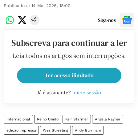
Publicado a
:
14 Mai 2026, 18:00
Siga-nos
Subscreva para continuar a ler
Leia todos os artigos sem interrupções.
Ter acesso ilimitado
Já é assinante?
Inicie sessão
Internacional
Reino Unido
Keir Starmer
Angela Rayner
edição impressa
Wes Streeting
Andy Burnham