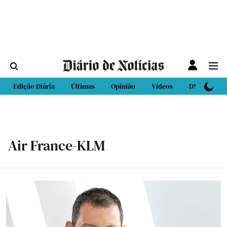
Edição Diária
Últimas
Opinião
Vídeos
DN Sport
Air France-KLM