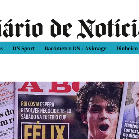
os
DN Sport
Barómetro DN / Aximage
Dinheiro