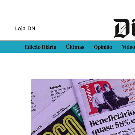
Loja DN
Edição Diária
Últimas
Opinião
Víde