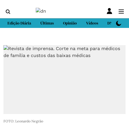
Edição Diária
Últimas
Opinião
Vídeos
DN Sport
FOTO: Leonardo Negrão