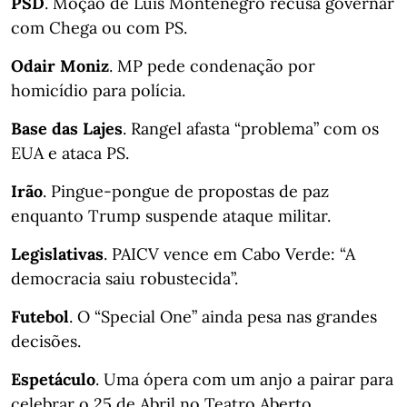
PSD
. Moção de Luís Montenegro recusa governar
com Chega ou com PS.
Odair Moniz
. MP pede condenação por
homicídio para polícia.
Base das Lajes
. Rangel afasta “problema” com os
EUA e ataca PS.
Irão
. Pingue-pongue de propostas de paz
enquanto Trump suspende ataque militar.
Legislativas
. PAICV vence em Cabo Verde: “A
democracia saiu robustecida”.
Futebol
. O “Special One” ainda pesa nas grandes
decisões.
Espetáculo
. Uma ópera com um anjo a pairar para
celebrar o 25 de Abril no Teatro Aberto.