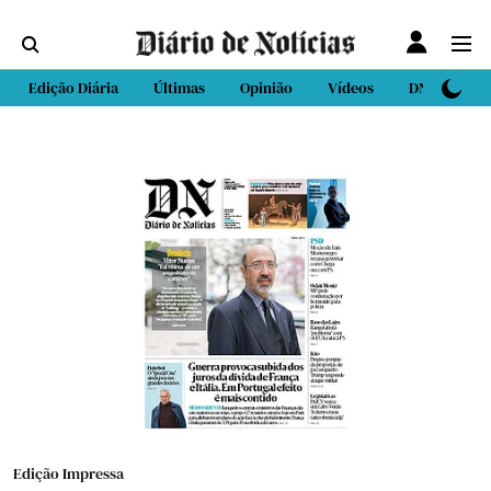
Edição Diária
Últimas
Opinião
Vídeos
DN Sport
Edição Impressa