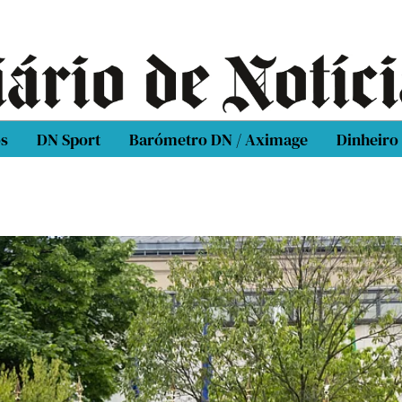
os
DN Sport
Barómetro DN / Aximage
Dinheiro