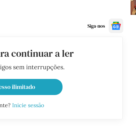
Siga-nos
ra continuar a ler
tigos sem interrupções.
esso ilimitado
ante?
Inicie sessão