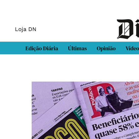
Loja DN
Edição Diária
Últimas
Opinião
Víde