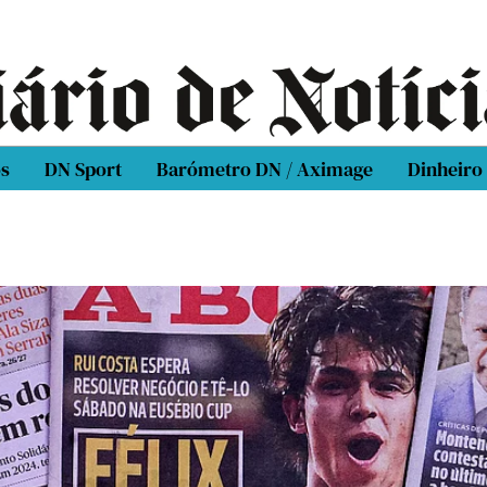
os
DN Sport
Barómetro DN / Aximage
Dinheiro