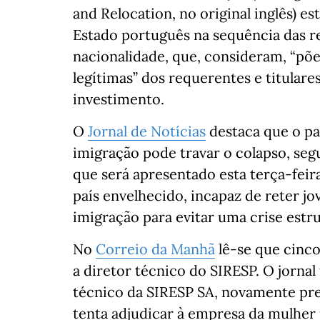
and Relocation, no original inglês) e
Estado português na sequência das re
nacionalidade, que, consideram, “põe
legítimas” dos requerentes e titulare
investimento.
O
Jornal de Notícias
destaca que o paí
imigração pode travar o colapso, seg
que será apresentado esta terça-feir
país envelhecido, incapaz de reter j
imigração para evitar uma crise estr
No
Correio da Manhã
lê-se que cinco
a diretor técnico do SIRESP. O jornal
técnico da SIRESP SA, novamente pre
tenta adjudicar à empresa da mulher 